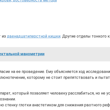
крови, достоверность метода
т из
двенадцатиперстной кишки
. Другие отделы тонкого 
ректальной манометрии
ласие на ее проведение. Ему объясняется ход исследова
слюнотечение, которому не стоит препятствовать и пытат
парат, который позволяет человеку расслабиться, но не у
ознании.
стенку глотки анастетиком для снижения рвотного рефле