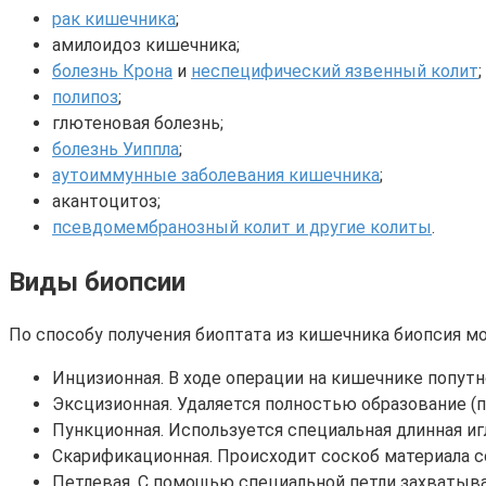
рак кишечника
;
амилоидоз кишечника;
болезнь Крона
и
неспецифический язвенный колит
;
полипоз
;
глютеновая болезнь;
болезнь Уиппла
;
аутоиммунные заболевания кишечника
;
акантоцитоз;
псевдомембранозный колит и другие колиты
.
Виды биопсии
По способу получения биоптата из кишечника биопсия м
Инцизионная. В ходе операции на кишечнике попут
Эксцизионная. Удаляется полностью образование (
Пункционная. Используется специальная длинная игл
Скарификационная. Происходит соскоб материала с
Петлевая. С помощью специальной петли захватыва