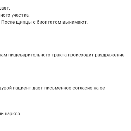
шает.
ного участка.
и. После щипцы с биоптатом вынимают.
лам пищеварительного тракта происходит раздражение
урой пациент дает письменное согласие на ее
и наркоз.