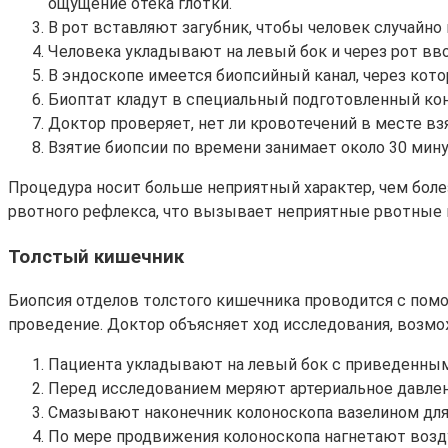
ощущение отека глотки.
В рот вставляют загубник, чтобы человек случайно
Человека укладывают на левый бок и через рот вво
В эндоскопе имеется биопсийный канал, через ко
Биоптат кладут в специальный подготовленный кон
Доктор проверяет, нет ли кровотечений в месте вз
Взятие биопсии по времени занимает около 30 мину
Процедура носит больше неприятный характер, чем бол
рвотного рефлекса, что вызывает неприятные рвотные
Толстый кишечник
Биопсия отделов толстого кишечника проводится с пом
проведение. Доктор объясняет ход исследования, возм
Пациента укладывают на левый бок с приведенным
Перед исследованием меряют артериальное давлени
Смазывают наконечник колоноскопа вазелином для 
По мере продвижения колоноскопа нагнетают возду