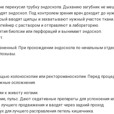
 не перекусил трубку эндоскопа. Дыханию загубник не ме
дят эндоскоп. Под контролем зрения врач доходит до нуж
торый вводят щипцы и захватывают нужный участок ткан
тейнер с раствором и отправляют в лабораторию.
ятия биопсии или перфораций и вынимает эндоскоп.
т.
езненный. При прохождении эндоскопа по начальным отде
 позывы.
ощью колоноскопии или ректороманоскопии. Перед процед
ожные осложнения.
и к животу ногами.
е, пульс. Дают седативные препараты для успокоения ил
лучшего продвижения и вводят через задний проход.
х для лучшего расправления петель кишечника.