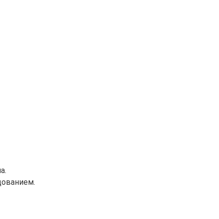
а.
дованием.