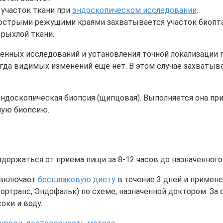
участок ткани при
эндоскопическом исследовании
.
 острыми режущими краями захватывается участок биопта
рыхлой ткани.
нных исследований и установления точной локализации п
огда видимых изменений еще нет. В этом случае захватыв
эндоскопическая биопсия (щипцовая). Выполняется она п
ную биопсию.
держаться от приема пищи за 8-12 часов до назначенного
 включает
бесшлаковую диету
в течение 3 дней и примене
ортранс, Эндофальк) по схеме, назначенной доктором. За
оки и воду.