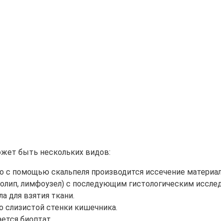
ожет быть нескольких видов:
но с помощью скальпеля производится иссечение материал
полип, лимфоузел) с последующим гистологическим иссле
а для взятия ткани.
о слизистой стенки кишечника.
ется биоптат.