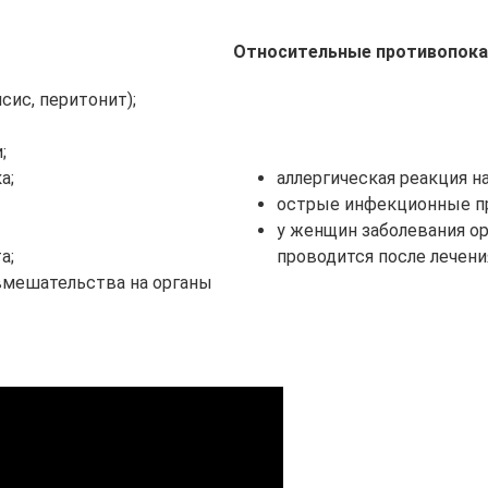
Относительные противопока
ис, перитонит);
;
а;
аллергическая реакция н
острые инфекционные про
у женщин заболевания ор
а;
проводится после лечения
вмешательства на органы