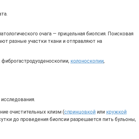
та.
атологического очага — прицельная биопсия. Поисковая
ают разные участки ткани и отправляют на
ри фиброгастродуоденоскопии,
колоноскопии
,
 исследования.
ние очистительных клизм (
спринцовкой
или
кружкой
 сутки до проведения биопсии разрешается пить бульоны,