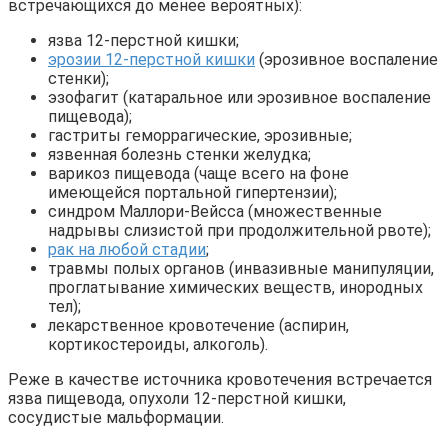
встречающихся до менее вероятных):
язва 12-перстной кишки;
эрозии 12-перстной кишки
(эрозивное воспаление
стенки);
эзофагит (катаральное или эрозивное воспаление
пищевода);
гастриты геморрагические, эрозивные;
язвенная болезнь стенки желудка;
варикоз пищевода (чаще всего на фоне
имеющейся портальной гипертензии);
синдром Маллори-Вейсса (множественные
надрывы слизистой при продолжительной рвоте);
рак на любой стадии
;
травмы полых органов (инвазивные манипуляции,
проглатывание химических веществ, инородных
тел);
лекарственное кровотечение (аспирин,
кортикостероиды, алкоголь).
Реже в качестве источника кровотечения встречается
язва пищевода, опухоли 12-перстной кишки,
сосудистые мальформации.