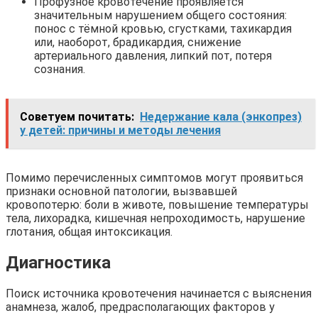
Профузное кровотечение проявляется
значительным нарушением общего состояния:
понос с тёмной кровью, сгустками, тахикардия
или, наоборот, брадикардия, снижение
артериального давления, липкий пот, потеря
сознания.
Советуем почитать:
Недержание кала (энкопрез)
у детей: причины и методы лечения
Помимо перечисленных симптомов могут проявиться
признаки основной патологии, вызвавшей
кровопотерю: боли в животе, повышение температуры
тела, лихорадка, кишечная непроходимость, нарушение
глотания, общая интоксикация.
Диагностика
Поиск источника кровотечения начинается с выяснения
анамнеза, жалоб, предрасполагающих факторов у