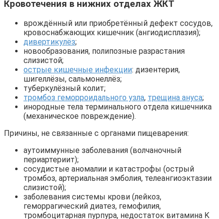
Кровотечения в нижних отделах ЖКТ
врождённый или приобретённый дефект сосудов,
кровоснабжающих кишечник (ангиодисплазия);
дивертикулёз
;
новообразования, полипозные разрастания
слизистой;
острые кишечные инфекции
: дизентерия,
шигеллёзы, сальмонеллёз;
туберкулёзный колит;
тромбоз геморроидального узла
,
трещина ануса
;
инородные тела терминального отдела кишечника
(механическое повреждение).
Причины, не связанные с органами пищеварения:
аутоиммунные заболевания (волчаночный
периартериит);
сосудистые аномалии и катастрофы (острый
тромбоз, артериальная эмболия, телеангиоэктазии
слизистой);
заболевания системы крови (лейкоз,
геморрагический диатез, гемофилия,
тромбоцитарная пурпура, недостаток витамина K